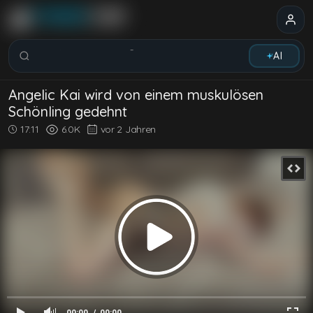
Videos, Models und Tags suchen...
AI
Angelic Kai wird von einem muskulösen
Schönling gedehnt
17:11
6.0K
vor 2 Jahren