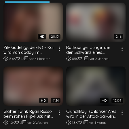
HD
28:15
2:16
Zilv Gudel (gudelzilv) – Kai
Rothaariger Junge, der
wird von daddy im
den Schwanz eines
Hotelzimmer gefickt
muskulösen Schönlings
6.6K
12
vor 4 Monaten
850
1
vor 2 Jahren
bedient
HD
41:14
HD
15:09
Glatter Twink Ryan Russo
CrunchBoy: schlanker Ares
beim rohen Flip-Fuck mit
wird in der Attackbar-Sling
einem muskulösen
von einem muskulösen
1.2K
2
vor 2 Wochen
1.8K
1
vor 1 Monat
tätowierten Stud
Stud ro...