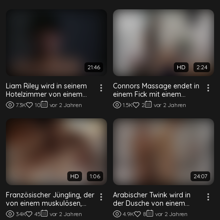
Umkleide bareb...
21:46
HD
2:24
Liam Riley wird in seinem
Connors Massage endet in
Hotelzimmer von einem
einem Fick mit einem
muskulösen,
muskulösen Hengst
7.3K
10
vor 2 Jahren
1.5K
2
vor 2 Jahren
gutaussehenden Araber ...
HD
1:06
24:07
Französischer Jüngling, der
Arabischer Twink wird in
von einem muskulösen,
der Dusche von einem
gut gebauten Schwarzen
muskulösen Daddy gefickt
34K
45
vor 2 Jahren
4.9K
8
vor 2 Jahren
gefickt wird