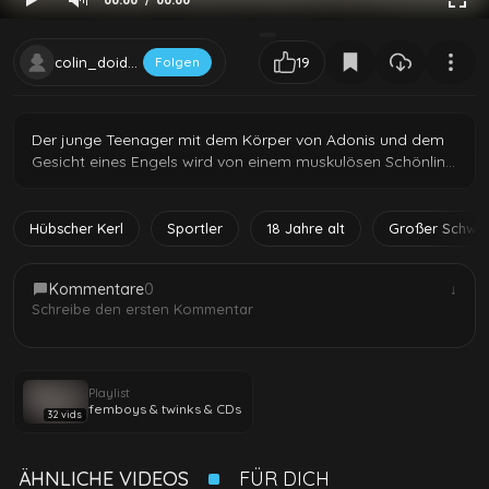
00:00
00:00
colin_doidge
Folgen
19
Der junge Teenager mit dem Körper von Adonis und dem
Gesicht eines Engels wird von einem muskulösen Schönling
mit voller Kraft besogt. Er ist heiß und verweichlicht und
nimmt gerne große Schwänze wie den von diesem
Schönling, dem es nicht an Energie mangelt.
Hübscher Kerl
Sportler
18 Jahre alt
Großer Schwa
Kommentare
0
↓
Schreibe den ersten Kommentar
Playlist
femboys & twinks & CDs
32 vids
ÄHNLICHE VIDEOS
FÜR DICH