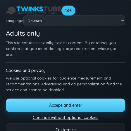
18+
Language
Adults only
This site contains sexually explicit content. By entering, you
confirm that you meet the legal age requirement where you
are.
Cookies and privacy
We use optional cookies for audience measurement and
recommendations. Advertising and ad personalization fund the
service and cannot be disabled.
STARTSEITE
REGISTRIEREN
EINLOGGEN
SUPPORT
NUTZUNGSBEDINGUNGEN
DMCA
18 U.S.C. 2257
Accept and enter
MANAGE COOKIES
Continue without optional cookies
Lehn dich zurück, schau zu und genieß es. Schick uns deine Ideen, Wünsche
oder Fragen.
Customize