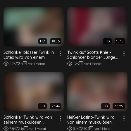
HD
18:56
HD
15:18
Schlanker blasser Twink in
Twink auf Scotts Knie –
Latex wird von einem
Schlanker blonder Junge
muskulösen schwarzen
von einem muskulösen
2.7K
4
vor 1 Monat
1.2K
vor 1 Monat
Top gefistet
Top gestreichelt
HD
23:44
HD
35:29
Schlanker Twink wird von
Heißer Latino-Twink wird
seinem muskulösen
von einem muskulösen
schwarzen Trainer in der
tätowierten Kerl roh gefickt
7.6K
16
vor 1 Monat
5.1K
105
vor 1 Monat