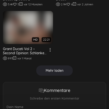
3.4K
5
vor 12 Monaten
2.9K
6
vor 2 Jahren
HD
22:21
Grant Ducati Vol 2 –
Second Opinion: Schlanker
Twink vom Silber-Daddy
895
vor 1 Monat
Dr. Wolf geb...
Mehr laden
Kommentare
Schreibe den ersten Kommentar
Dein Name