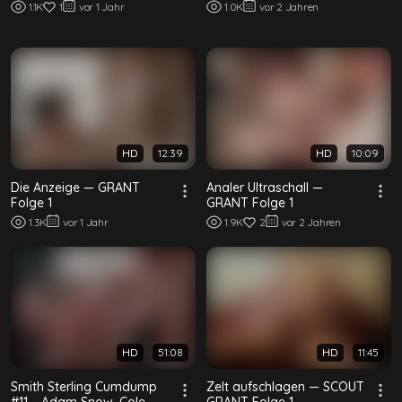
heraus, spritzt aus Grants Loch und strömt sein Bein
1.1K
1
vor 1 Jahr
1.0K
vor 2 Jahren
hinunter. Ihre gegenseitige Anziehung ist gewachsen.
HD
12:39
HD
10:09
Die Anzeige — GRANT
Analer Ultraschall —
Folge 1
GRANT Folge 1
1.3K
vor 1 Jahr
1.9K
2
vor 2 Jahren
HD
51:08
HD
11:45
Smith Sterling Cumdump
Zelt aufschlagen — SCOUT
#11 – Adam Snow, Cole
GRANT Folge 1