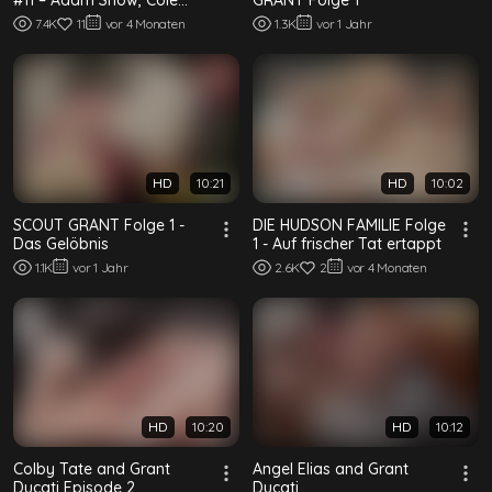
Blue, Dylan Tides, Finn
7.4K
11
vor 4 Monaten
1.3K
vor 1 Jahr
August, Grant...
HD
10:21
HD
10:02
SCOUT GRANT Folge 1 -
DIE HUDSON FAMILIE Folge
Das Gelöbnis
1 - Auf frischer Tat ertappt
1.1K
vor 1 Jahr
2.6K
2
vor 4 Monaten
HD
10:20
HD
10:12
Colby Tate and Grant
Angel Elias and Grant
Ducati Episode 2
Ducati