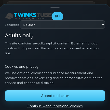
18+
Language
Adults only
This site contains sexually explicit content. By entering, you
confirm that you meet the legal age requirement where you
are.
Cookies and privacy
We use optional cookies for audience measurement and
recommendations. Advertising and ad personalization fund the
service and cannot be disabled.
STARTSEITE
REGISTRIEREN
EINLOGGEN
SUPPORT
NUTZUNGSBEDINGUNGEN
DMCA
18 U.S.C. 2257
Accept and enter
MANAGE COOKIES
Continue without optional cookies
Lehn dich zurück, schau zu und genieß es. Schick uns deine Ideen, Wünsche